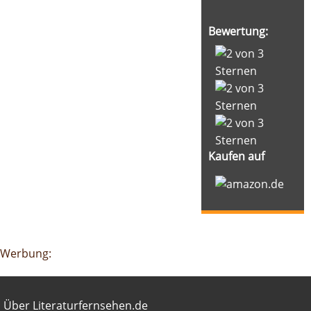
Bewertung:
Kaufen auf
Google-Werbeanzeige
Werbung:
Footer
Über Literaturfernsehen.de
Über Literaturfernsehen.de