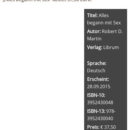
Titel:
Alles
begann mit Sex
Autor:
Robert D.
Martin
Verlag:
Librum
Sprache:
Deutsch
Erscheint:
28.09.2015
ISBN-10:
3952430048
ISBN-13:
978-
3952430040
Preis:
€ 37,50