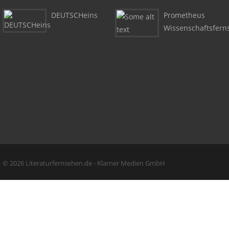
DEUTSCHeins
Prometheus
Wissenschaftsfern
Copyright + Social Media
© 2026 Literaturfernsehen.de - Klarner Medien GmbH