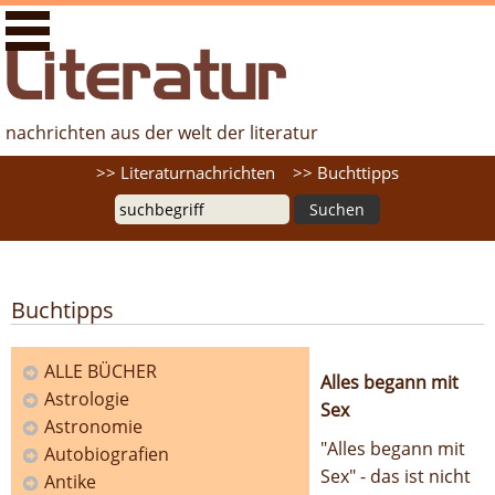
literaturfernsehen.de - Nachrichten aus der Welt der
Literatur
nachrichten aus der welt der literatur
Suche
>> Literaturnachrichten
>> Buchttipps
Buchtipps
ALLE BÜCHER
Alles begann mit
Astrologie
Sex
Kategorien
Astronomie
"Alles begann mit
Autobiografien
Sex" - das ist nicht
Antike