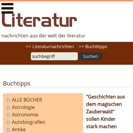
literaturfernsehen.de - Nachrichten aus der Welt der
Literatur
nachrichten aus der welt der literatur
Suche
>> Literaturnachrichten
>> Buchttipps
Buchtipps
"Geschichten aus
ALLE BÜCHER
dem magischen
Astrologie
Kategorien
Zauberwald"
Astronomie
sollen Kinder
Autobiografien
stark machen
Antike