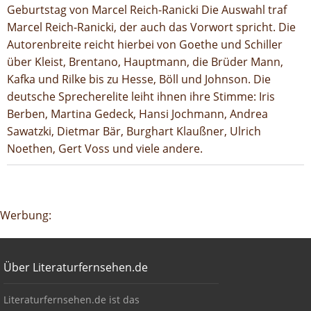
Geburtstag von Marcel Reich-Ranicki Die Auswahl traf
Marcel Reich-Ranicki, der auch das Vorwort spricht. Die
Autorenbreite reicht hierbei von Goethe und Schiller
über Kleist, Brentano, Hauptmann, die Brüder Mann,
Kafka und Rilke bis zu Hesse, Böll und Johnson. Die
deutsche Sprecherelite leiht ihnen ihre Stimme: Iris
Berben, Martina Gedeck, Hansi Jochmann, Andrea
Sawatzki, Dietmar Bär, Burghart Klaußner, Ulrich
Noethen, Gert Voss und viele andere.
Google-Werbeanzeige
Werbung:
Footer
Über Literaturfernsehen.de
Über Literaturfernsehen.de
Literaturfernsehen.de ist das