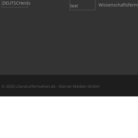
Wissenschaftsfern
Copyright + Social Media
© 2026 Literaturfernsehen.de - Klarner Medien GmbH