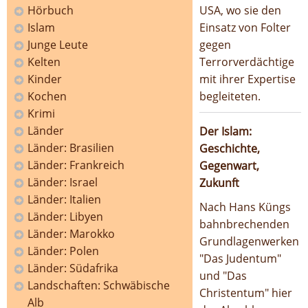
Hörbuch
USA, wo sie den
Islam
Einsatz von Folter
Junge Leute
gegen
Kelten
Terrorverdächtige
Kinder
mit ihrer Expertise
Kochen
begleiteten.
Krimi
Länder
Der Islam:
Länder: Brasilien
Geschichte,
Länder: Frankreich
Gegenwart,
Länder: Israel
Zukunft
Länder: Italien
Nach Hans Küngs
Länder: Libyen
bahnbrechenden
Länder: Marokko
Grundlagenwerken
Länder: Polen
"Das Judentum"
Länder: Südafrika
und "Das
Landschaften: Schwäbische
Christentum" hier
Alb