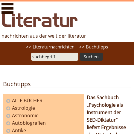
literaturfernsehen.de - Nachrichten aus der Welt der
Literatur
nachrichten aus der welt der literatur
Suche
>> Literaturnachrichten
>> Buchttipps
Buchtipps
Das Sachbuch
ALLE BÜCHER
„Psychologie als
Astrologie
Kategorien
Instrument der
Astronomie
SED-Diktatur“
Autobiografien
liefert Ergebnisse
Antike