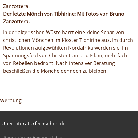
Der letzte Mönch von Tibhirine: Mit Fotos von Bruno
Zanzottera.
In der algerischen Wüste harrt eine kleine Schar von
christlichen Mönchen im Kloster Tibhirine aus. Im durch
Revolutionen aufgewühlten Nordafrika werden sie, im
Spannungsfeld von Christentum und Islam, mehrfach
von Rebellen bedroht. Nach intensiver Beratung
beschließen die Mönche dennoch zu bleiben.
Google-Werbeanzeige
Werbung:
Footer
Über Literaturfernsehen.de
Über Literaturfernsehen.de
Literaturfernsehen.de ist das