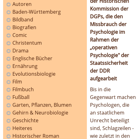
der Historischen
Autoren
Kommission der
Baden-Württemberg
DGPs, die den
Bildband
Missbrauch der
Biografien
Psychologie im
Comic
Rahmen der
Christentum
„operativen
Drama
Psychologie" der
Englische Bücher
Staatssicherheit
Ernährung
der DDR
Evolutionsbiologie
aufgearbeit
Film
Filmbuch
Bis in die
Fußball
Gegenwart machen
Garten, Pflanzen, Blumen
Psychologen, die
Gehirn & Neurobiologie
an staatlichem
Geschichte
Unrecht beteiligt
Heiteres
sind, Schlagzeilen -
Historischer Roman
wie zuletzt in den