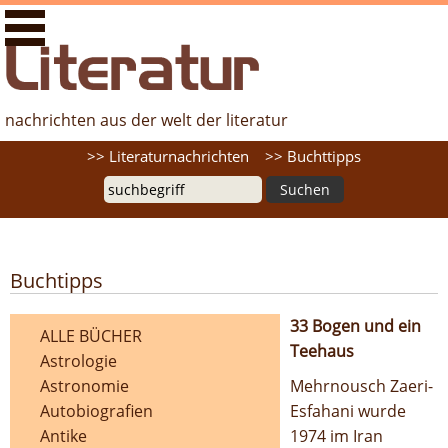
literaturfernsehen.de - Nachrichten aus der Welt der
Literatur
nachrichten aus der welt der literatur
Suche
>> Literaturnachrichten
>> Buchttipps
Buchtipps
33 Bogen und ein
ALLE BÜCHER
Teehaus
Astrologie
Kategorien
Astronomie
Mehrnousch Zaeri-
Autobiografien
Esfahani wurde
Antike
1974 im Iran