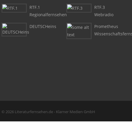
RTF.1
RTF.3
Regionalfernsehen
Webradio
DEUTSCHeins
Prometheus
Wissenschaftsfern
Copyright + Social Media
© 2026 Literaturfernsehen.de - Klarner Medien GmbH