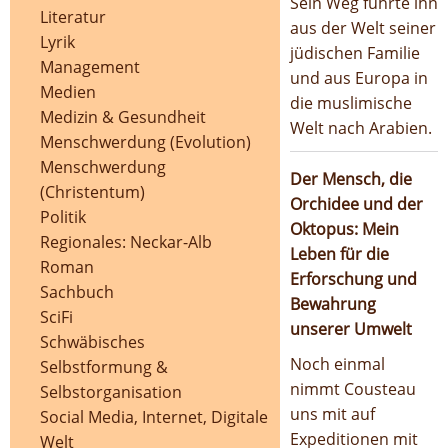
Sein Weg führte ihn
Literatur
aus der Welt seiner
Lyrik
jüdischen Familie
Management
und aus Europa in
Medien
die muslimische
Medizin & Gesundheit
Welt nach Arabien.
Menschwerdung (Evolution)
Menschwerdung
Der Mensch, die
(Christentum)
Orchidee und der
Politik
Oktopus: Mein
Regionales: Neckar-Alb
Leben für die
Roman
Erforschung und
Sachbuch
Bewahrung
SciFi
unserer Umwelt
Schwäbisches
Noch einmal
Selbstformung &
nimmt Cousteau
Selbstorganisation
uns mit auf
Social Media, Internet, Digitale
Expeditionen mit
Welt