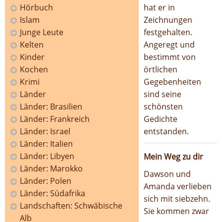
Hörbuch
hat er in
Islam
Zeichnungen
Junge Leute
festgehalten.
Kelten
Angeregt und
Kinder
bestimmt von
Kochen
örtlichen
Krimi
Gegebenheiten
Länder
sind seine
Länder: Brasilien
schönsten
Länder: Frankreich
Gedichte
Länder: Israel
entstanden.
Länder: Italien
Länder: Libyen
Mein Weg zu dir
Länder: Marokko
Dawson und
Länder: Polen
Amanda verlieben
Länder: Südafrika
sich mit siebzehn.
Landschaften: Schwäbische
Sie kommen zwar
Alb