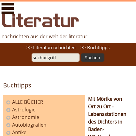
literaturfernsehen.de - Nachrichten aus der Welt der
Literatur
nachrichten aus der welt der literatur
Suche
>> Literaturnachrichten
>> Buchttipps
Buchtipps
Mit Mörike von
ALLE BÜCHER
Ort zu Ort -
Astrologie
Kategorien
Lebensstationen
Astronomie
des Dichters in
Autobiografien
Baden-
Antike