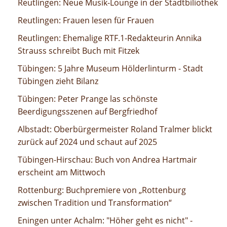
Neue Musik-Lounge in der Stadtbiliothek
Reutlingen: Neue Musik-Lounge in der Stadtbiliothek
Frauen lesen für Frauen
Reutlingen: Frauen lesen für Frauen
Ehemalige RTF.1-Redakteurin Annika Strauss schreibt
Reutlingen: Ehemalige RTF.1-Redakteurin Annika
Buch mit Fitzek
Strauss schreibt Buch mit Fitzek
5 Jahre Museum Hölderlinturm - Stadt Tübingen zieht
Tübingen: 5 Jahre Museum Hölderlinturm - Stadt
Bilanz
Tübingen zieht Bilanz
Peter Prange las schönste Beerdigungsszenen auf
Tübingen: Peter Prange las schönste
Bergfriedhof
Beerdigungsszenen auf Bergfriedhof
Oberbürgermeister Roland Tralmer blickt zurück auf 2024
Albstadt: Oberbürgermeister Roland Tralmer blickt
und schaut auf 2025
zurück auf 2024 und schaut auf 2025
Buch von Andrea Hartmair erscheint am Mittwoch
Tübingen-Hirschau: Buch von Andrea Hartmair
erscheint am Mittwoch
Buchpremiere von „Rottenburg zwischen Tradition und
Rottenburg: Buchpremiere von „Rottenburg
Transformation“
zwischen Tradition und Transformation“
"Höher geht es nicht" - Mundart-Experte Wilhelm König im
Eningen unter Achalm: "Höher geht es nicht" -